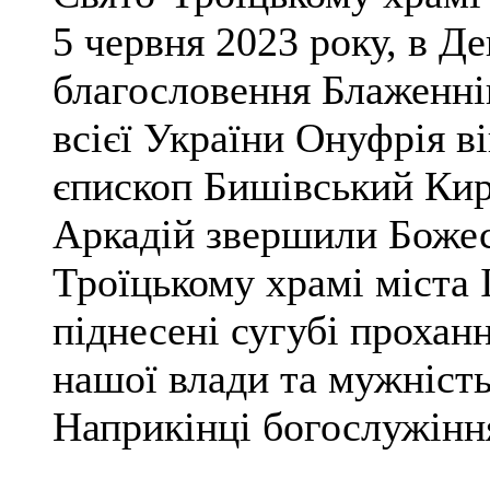
5 червня 2023 року, в Де
благословення Блаженні
всієї України Онуфрія в
єпископ Бишівський Кир
Аркадій звершили Божес
Троїцькому храмі міста 
піднесені сугубі проханн
нашої влади та мужність
Наприкінці богослужінн