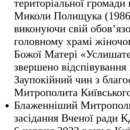
територіальної громади 
Миколи Полищука (1986 р
виконуючи свій обовʼязо
головному храмі жіночог
Божої Матері «Услишате
звершено відспівування 
Заупокійний чин з благ
Митрополита Київського
Блаженніший Митрополи
засідання Вченої ради 