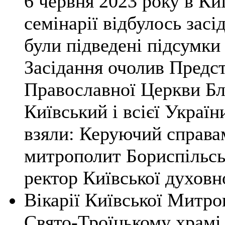
6 червня 2023 року в Киї
семінарії відбулось засі
були підведені підсумки
Засідання очолив Предст
Православної Церкви Б
Київський і всієї Украї
взяли: Керуючий справ
митрополит Бориспільсь
ректор Київської духовно
Вікарії Київської Митро
Свято-Троїцькому храмі 