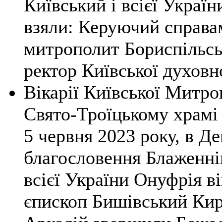
Київський і всієї Украї
взяли: Керуючий справ
митрополит Бориспільсь
ректор Київської духовно
Вікарії Київської Митро
Свято-Троїцькому храмі 
5 червня 2023 року, в Де
благословення Блаженні
всієї України Онуфрія в
єпископ Бишівський Кир