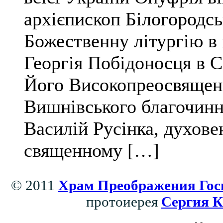
архієпископ Білогородс
Божественну літургію в 
Георгія Побідоносця в 
Його Високопреосвящен
Вишнівського благочиння
Василій Русінка, духовен
священному […]
© 2011
Храм Преображения Гос
протоиерея
Сергия К