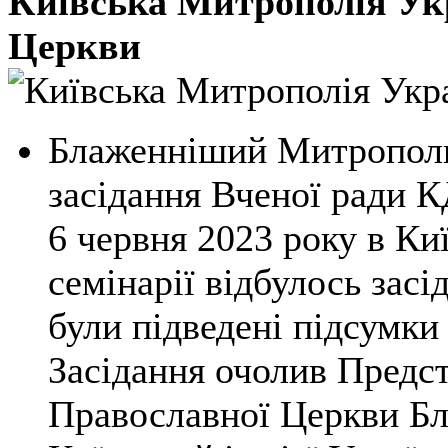
Київська Митрополія Ук
Церкви
Блаженніший Митрополи
засідання Вченої ради 
6 червня 2023 року в Киї
семінарії відбулось засі
були підведені підсумки
Засідання очолив Предст
Православної Церкви Б