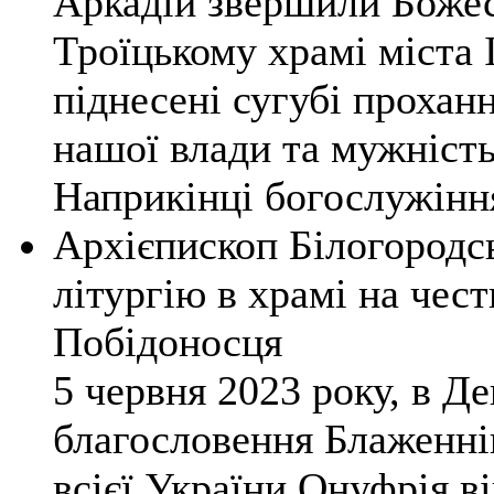
Аркадій звершили Божес
Троїцькому храмі міста 
піднесені сугубі проханн
нашої влади та мужність
Наприкінці богослужінн
Архієпископ Білогородс
літургію в храмі на чес
Побідоносця
5 червня 2023 року, в Де
благословення Блаженні
всієї України Онуфрія в