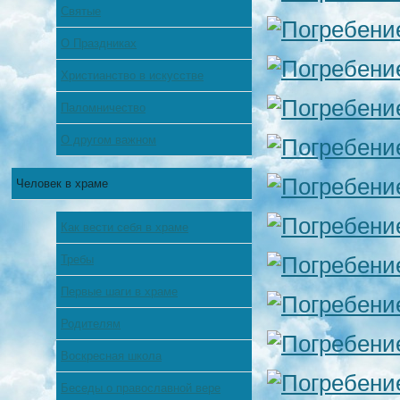
Святые
О Праздниках
Христианство в искусстве
Паломничество
О другом важном
Человек в храме
Как вести себя в храме
Требы
Первые шаги в храме
Родителям
Воскресная школа
Беседы о православной вере