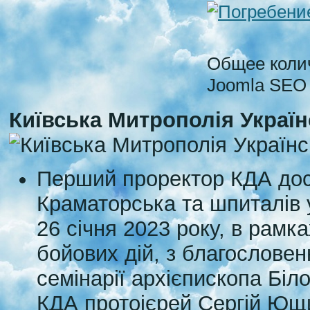
Общее колич
Joomla SEO
Київська Митрополія Украї
Перший проректор КДА дос
Краматорська та шпиталів у
26 січня 2023 року, в рамка
бойових дій, з благословен
семінарії архієпископа Бі
КДА протоієрей Сергій Ющи