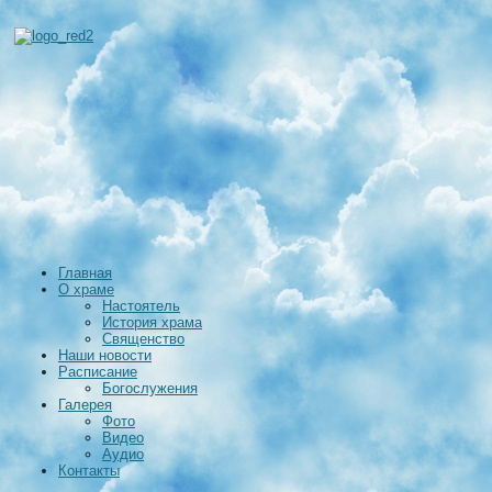
Главная
О храме
Настоятель
История храма
Священство
Наши новости
Расписание
Богослужения
Галерея
Фото
Видео
Аудио
Контакты