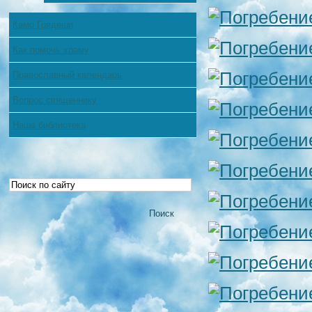
Камо Грядеши
Как помочь храму
Православный календарь
Вопрос священнику
Наша библиотека