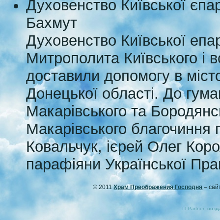
Духовенство Київської єпар
Бахмут
Духовенство Київської епа
Митрополита Київського і в
доставили допомогу в місто
Донецької області. До гума
Макарівського та Бородянсь
Макарівського благочиння 
Ковальчук, ієрей Олег Коро
парафіяни Української Пра
© 2011
Храм Преображения Господня
– сай
IT-Partner:
созд