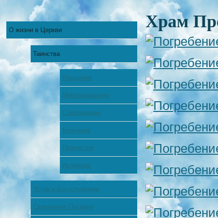
Храм Пр
О жизни в Церкви
Таинства
Крещение
Миропомазание
Соборование
Венчание
Причастие
Исповедь
Устав и Богослужение
Священное Писание