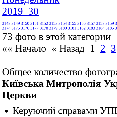
3148
3149
3150
3151
3152
3153
3154
3155
3156
3157
3158
3159
3
3174
3175
3176
3177
3178
3179
3180
3181
3182
3183
3184
3185
3
73 фото в этой категории
«« Начало
« Назад
1
2
3
Общее количество фотогра
Київська Митрополія Ук
Церкви
Керуючий справами УПЦ